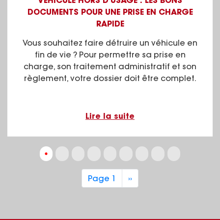
VEHICULE HORS D'USAGE : LES BONS
DOCUMENTS POUR UNE PRISE EN CHARGE
RAPIDE
Vous souhaitez faire détruire un véhicule en
fin de vie ? Pour permettre sa prise en
charge, son traitement administratif et son
règlement, votre dossier doit être complet.
Lire la suite
Pagination
Page 1
Next
››
page