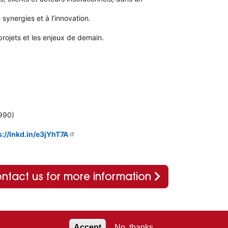
ynergies et à l’innovation.
rojets et les enjeux de demain.
1990)
s://lnkd.in/e3jYhT7A
ntact us for more information
Accept
No, thanks