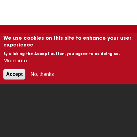
We use cookies on this site to enhance your user
experience
HOW CAN WE HELP
By clicking the Accept button, you agree to us doing so.
More info
YOU ?
Accept
No, thanks
CONTACT
Image