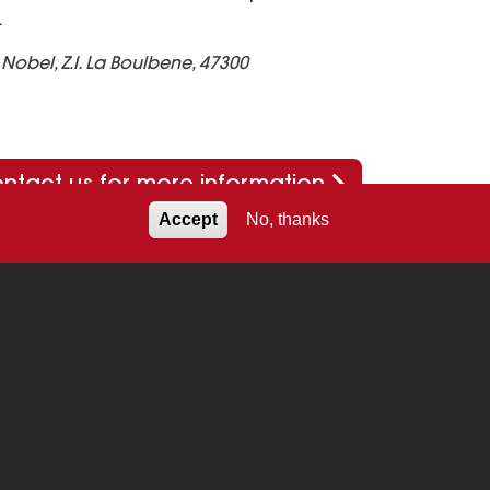
.
Nobel, Z.I. La Boulbene, 47300
ntact us for more information
Accept
No, thanks