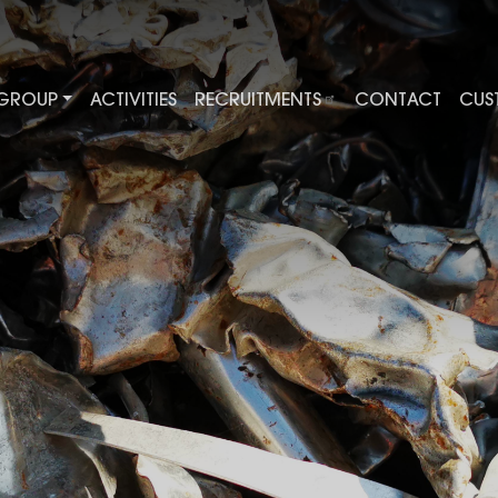
Skip
to
main
content
GROUP
ACTIVITIES
RECRUITMENTS
CONTACT
CUS