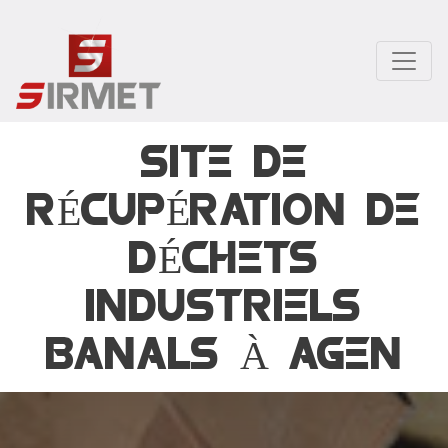
Skip
to
main
content
SITE DE
RÉCUPÉRATION DE
DÉCHETS
INDUSTRIELS
BANALS À AGEN