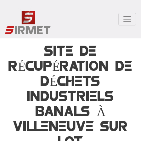
Aller
au
contenu
principal
SITE DE
RÉCUPÉRATION DE
DÉCHETS
INDUSTRIELS
BANALS À
VILLENEUVE SUR