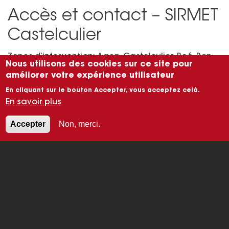
Accès et contact – SIRMET
Castelculier
Zones d’intervention: Agen, Castelculier, Boé, Bon-
Nous utilisons des cookies sur ce site pour
Encontre, Layrac, Pont-du-Casse, Foulayronnes, Le
améliorer votre expérience utilisateur
Passage, Estillac, Brax et l’ensemble du Lot-et-
En cliquant sur le bouton Accepter, vous acceptez celà.
Garonne.
En savoir plus
Adresse: 66 Rue Ferdinand Buisson, 47240
Accepter
Non, merci.
Castelculier
Téléphone : 05 53 70 52 09
Horaires : Lundi au vendredi : 08h00 – 12h00 / 13h30
– 17h30
Contacts : Guillaume Robert –
guillaume.robert@sirmet.fr
– 06 74 94 35 15
SIRMET FERS & METAUX