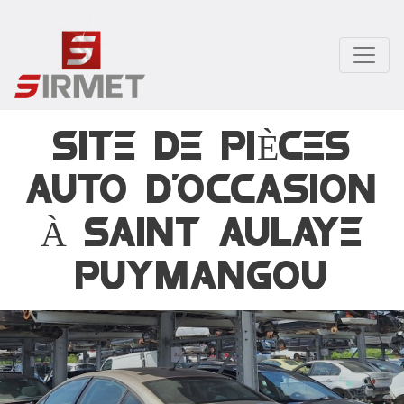
Aller
au
contenu
principal
SITE DE PIÈCES
AUTO D'OCCASION
À SAINT AULAYE
PUYMANGOU