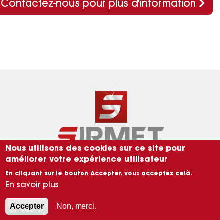
Contactez-nous pour plus d'information
Image
Nous utilisons des cookies sur ce site pour
améliorer votre expérience utilisateur
Menu Pied de page
Nous contacter
Mentions légales
En cliquant sur le bouton Accepter, vous acceptez celà.
En savoir plus
Données Personnelles
Accepter
Non, merci.